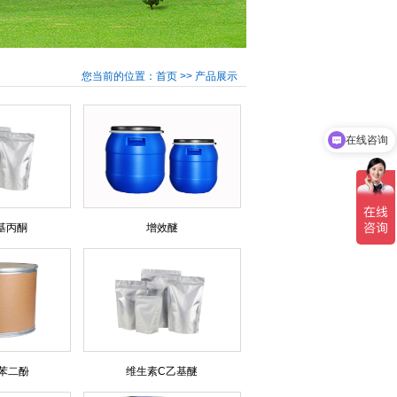
您当前的位置：首页 >> 产品展示
在线咨询
羟基丙酮
增效醚
苯二酚
维生素C乙基醚