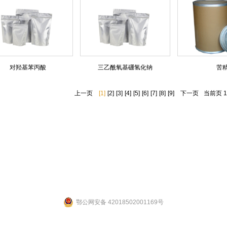
对羟基苯丙酸
三乙酰氧基硼氢化钠
苦
上一页
[1]
[2]
[3]
[4]
[5]
[6]
[7]
[8]
[9]
下一页
当前页 1
联系人：张先生 联系电话：19947601827
公司地址：湖北省武汉市江夏区武大园武大航域二期A3栋
ight 2014 by 武汉拉那白医药化工有限公司 [
鄂ICP备14004132号-2
] 【
网站后台管理
鄂公网安备 42018502001169号