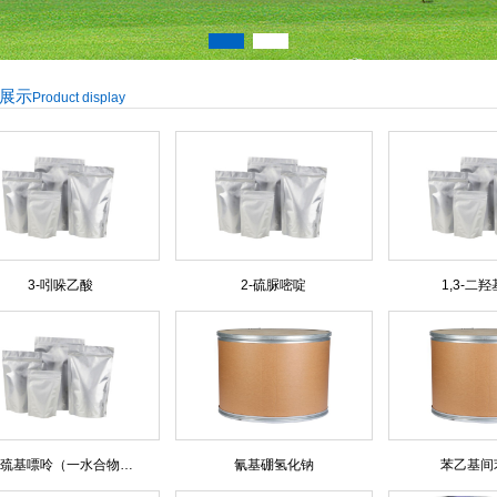
展示
Product display
3-吲哚乙酸
2-硫脲嘧啶
1,3-二
-巯基嘌呤（一水合物…
氰基硼氢化钠
苯乙基间