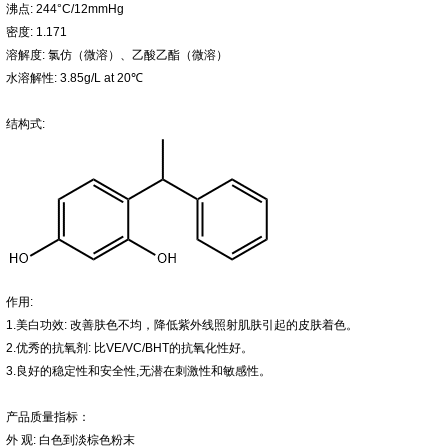
沸点: 244°C/12mmHg
密度: 1.171
溶解度: 氯仿（微溶）、乙酸乙酯（微溶）
水溶解性: 3.85g/L at 20℃
结构式:
作用:
1.美白功效: 改善肤色不均，降低紫外线照射肌肤引起的皮肤着色。
2.优秀的抗氧剂: 比VE/VC/BHT的抗氧化性好。
3.良好的稳定性和安全性,无潜在刺激性和敏感性。
产品质量指标：
外 观: 白色到淡棕色粉末