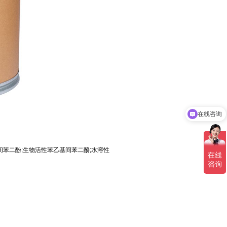
在线咨询
苯乙基间苯二酚;生物活性苯乙基间苯二酚;水溶性