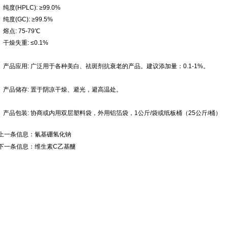
纯度(HPLC): ≥99.0%
纯度(GC): ≥99.5%
熔点: 75-79℃
干燥失重: ≤0.1%
产品应用: 广泛用于各种美白、祛斑剂抗衰老的产品。建议添加量：0.1-1%。
产品储存: 置于阴凉干燥、避光，避高温处。
产品包装: 协商或内用双层塑料袋，外用铝箔袋，1公斤/袋或纸板桶（25公斤/桶）
上一条信息：
氰基硼氢化钠
下一条信息：
维生素C乙基醚
联系人：张先生 联系电话：19947601827