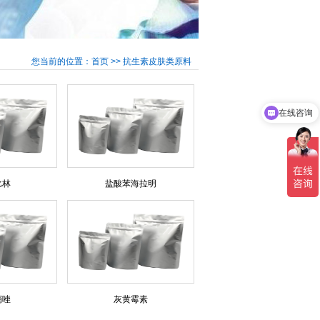
您当前的位置：首页 >> 抗生素皮肤类原料
在线咨询
比林
盐酸苯海拉明
硝唑
灰黄霉素