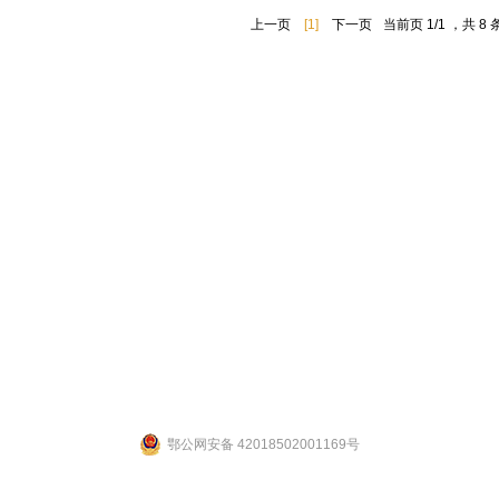
上一页
[1]
下一页
当前页 1/1 ，共 8
联系人：张先生 联系电话：19947601827
公司地址：湖北省武汉市江夏区武大园武大航域二期A3栋
ight 2014 by 武汉拉那白医药化工有限公司 [
鄂ICP备14004132号-2
] 【
网站后台管理
鄂公网安备 42018502001169号