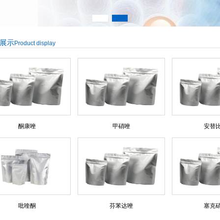
展示
Product display
酮康唑
甲硝唑
安替
吡喹酮
芬苯达唑
塞克