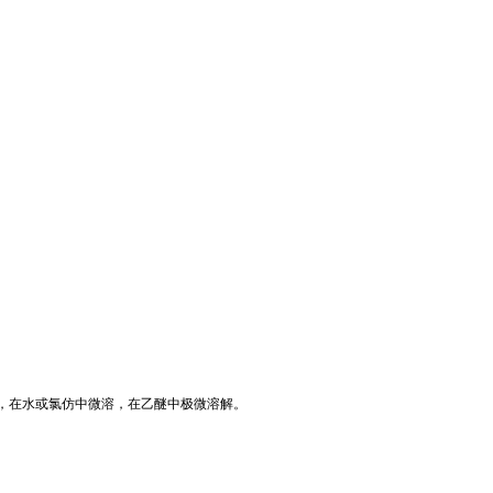
溶，在水或氯仿中微溶，在乙醚中极微溶解。