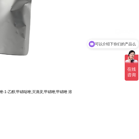
可以介绍下你们的产品么
基咪唑-1-乙醇;甲硝哒唑;灭滴灵;甲硝唑;甲硝唑 溶