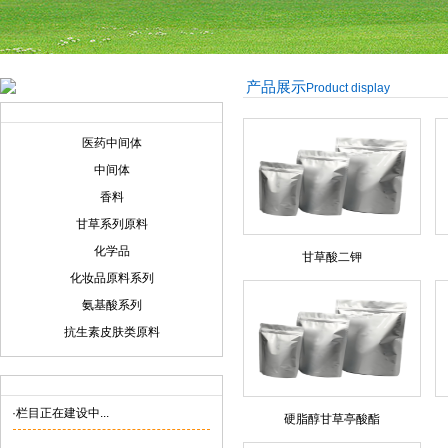
产品展示
Product display
产品展示
Product display
医药中间体
中间体
香料
甘草系列原料
化学品
甘草酸二钾
化妆品原料系列
氨基酸系列
抗生素皮肤类原料
联系我们
Contact us
·栏目正在建设中...
硬脂醇甘草亭酸酯