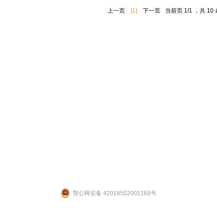
上一页
[1]
下一页
当前页 1/1 ，共 10
联系人：张先生 联系电话：19947601827
公司地址：湖北省武汉市江夏区武大园武大航域二期A3栋
ight 2014 by 武汉拉那白医药化工有限公司 [
鄂ICP备14004132号-2
] 【
网站后台管理
鄂公网安备 42018502001169号