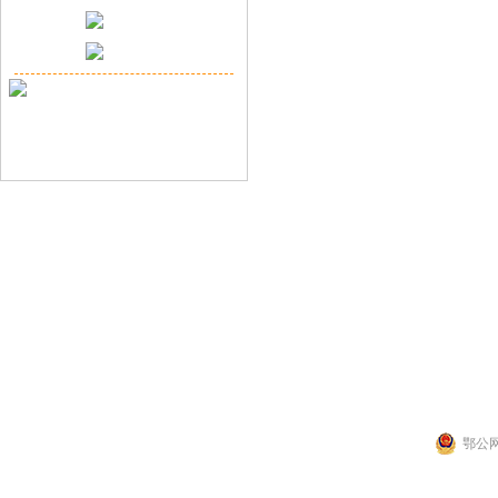
联系人：张先生
公司地址：湖北省武
Copyright 2014 by 武汉拉那白医药化工有
鄂公网