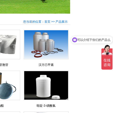
您当前的位置：首页 >> 产品展示
可以介绍下你们的产品么
你们产品报价
苷胞苷
汉方己甲素
内酯
吡啶-3-磺酰氯