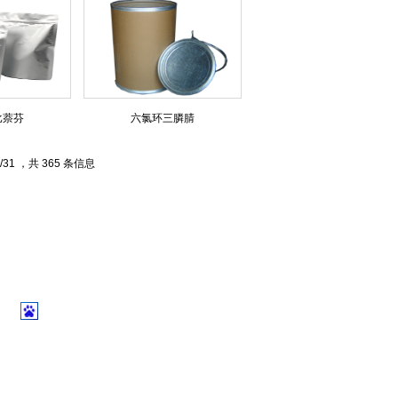
比萘芬
六氯环三膦腈
/31 ，共 365 条信息
】