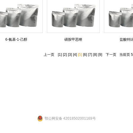
6-氨基-1-己醇
磺胺甲恶唑
盐酸特
上一页
[1]
[2]
[3]
[4]
[5]
[6]
[7]
[8]
[9]
下一页
当前页 5
联系人：张先生 联系电话：19947601827
公司地址：湖北省武汉市江夏区武大园武大航域二期A3栋
ight 2014 by 武汉拉那白医药化工有限公司 [
鄂ICP备14004132号-2
] 【
网站后台管理
鄂公网安备 42018502001169号