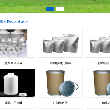
展示
Product display
盐酸米诺环素
枸橼酸喷托维林
胞嘧啶核
硼烷二甲硫醚
L-脯氨酰胺
葡醛