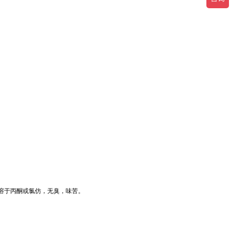
不溶于丙酮或氯仿，无臭，味苦。