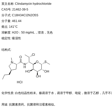
英文名称: Clindamycin hydrochloride
CAS号: 21462-39-5
分子式: C18H34Cl2N2O5S
分子量: 461.44
熔点: 141°C
溶解度: H2O：50 mg/mL，澄清，无色
稳定性: 吸湿性
结构式:
化学性质: 白色结晶性粉末。极易溶于水，易溶于甲醇、吡啶，微溶于乙醇，几乎
用途: 抗菌素类药。抗菌谱和洁霉素相似。