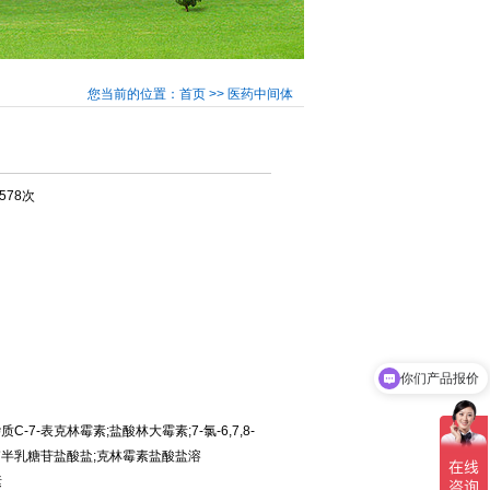
您当前的位置：首页 >> 医药中间体
3578次
你们产品报价
7-表克林霉素;盐酸林大霉素;7-氯-6,7,8-
Α-D-吡喃半乳糖苷盐酸盐;克林霉素盐酸盐溶
素