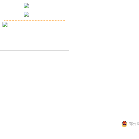
联系人：张先生
公司地址：湖北省武
Copyright 2014 by 武汉拉那白医药化工有
鄂公网