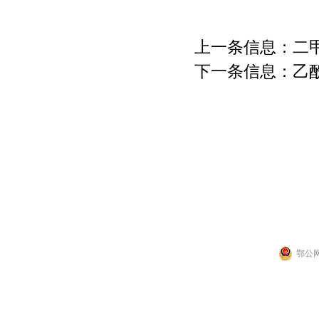
上一条信息：
二
下一条信息：
乙
联系人：张先生
公司地址：湖北省武
Copyright 2014 by 武汉拉那白医药化工有
鄂公网