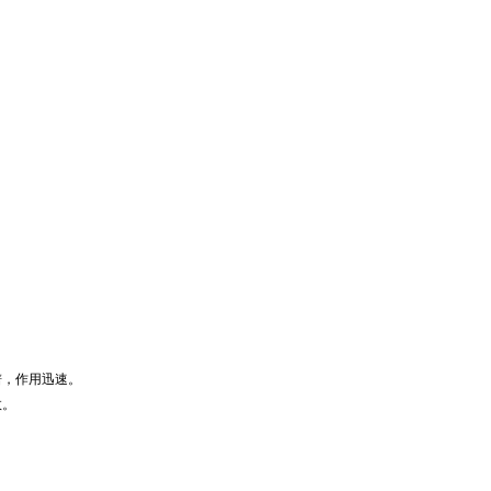
谱，作用迅速。
效。