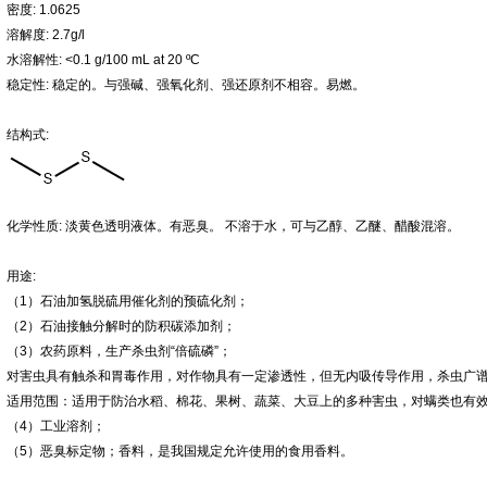
密度: 1.0625
溶解度: 2.7g/l
水溶解性: <0.1 g/100 mL at 20 ºC
稳定性: 稳定的。与强碱、强氧化剂、强还原剂不相容。易燃。
结构式:
化学性质:​ 淡黄色透明液体。有恶臭。 不溶于水，可与乙醇、乙醚、醋酸混溶。
用途:
（1）石油加氢脱硫用催化剂的预硫化剂；
（2）石油接触分解时的防积碳添加剂；
（3）农药原料，生产杀虫剂“倍硫磷”；
对害虫具有触杀和胃毒作用，对作物具有一定渗透性，但无内吸传导作用，杀虫广
适用范围：适用于防治水稻、棉花、果树、蔬菜、大豆上的多种害虫，对螨类也有
（4）工业溶剂；
（5）恶臭标定物；香料，是我国规定允许使用的食用香料。