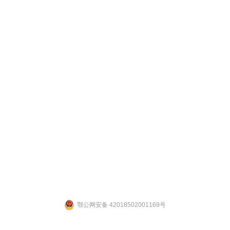
联系人：张先生 联系电话：19947601827
公司地址：湖北省武汉市江夏区武大园武大航域二期A3栋
ight 2014 by 武汉拉那白医药化工有限公司 [
鄂ICP备14004132号-2
] 【
网站后台管理
鄂公网安备 42018502001169号