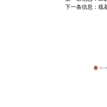
下一条信息：
巯
联系人：张先生
公司地址：湖北省武
Copyright 2014 by 武汉拉那白医药化工有
鄂公网