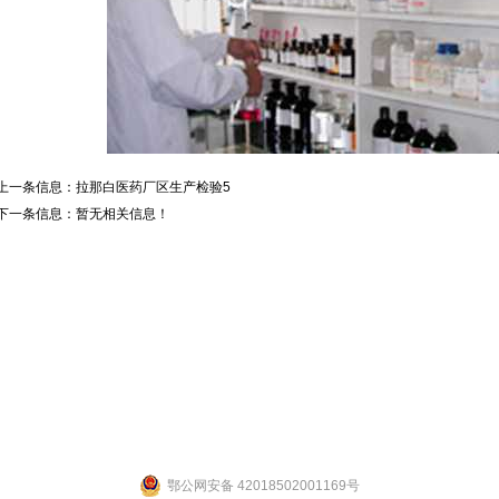
上一条信息：
拉那白医药厂区生产检验5
下一条信息：暂无相关信息！
联系人：张先生 联系电话：19947601827
公司地址：湖北省武汉市江夏区武大园武大航域二期A3栋
ight 2014 by 武汉拉那白医药化工有限公司 [
鄂ICP备14004132号-2
] 【
网站后台管理
鄂公网安备 42018502001169号